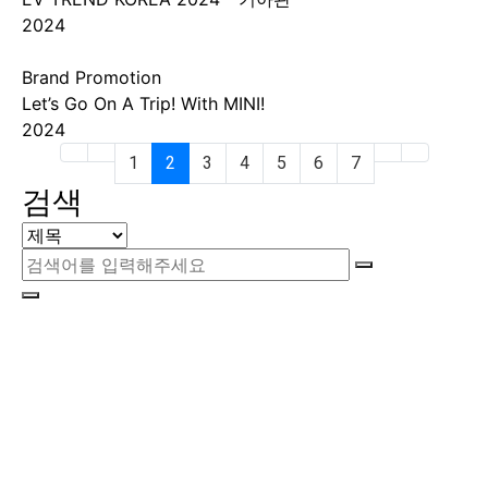
2024
Brand Promotion
Let’s Go On A Trip! With MINI!
2024
(current)
1
2
3
4
5
6
7
검색