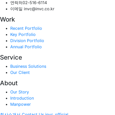
연락처
02-516-6114
이메일
invc@invc.co.kr
Work
Recent Portfolio
Key Portfolio
Division Portfolio
Annual Portfolio
Service
Business Solutions
Our Client
About
Our Story
Introduction
Manpower
회사소개서
Contact Us
invc_official