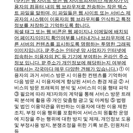
(쿠키는 웹 사이트 또는 웹 사이트의서비스 제공자가 이
용자의 컴퓨터 내의 웹 브라우저로 전송하는 작은 텍스
트 파일을 말하며, 이 파일들은 웹 사이트 또는 서비스 제
공자의 시스템이 이용자의 웹 브라우저를 인식하고 특정
정보를 저장하고 기억하도록 합니다.
픽셀 태그 또는 웹 비콘은 웹 페이지나 이메일에 배치되
어 페이지/이미지 확인여부를 나타내거나 브라우저에 다
른 서버의 컨텐츠를 표시하도록 명령하는 투명한 그래픽
이미지입니다. IP 주소는 인터넷 망 사업자가 인터넷에
접속하는 이용자의 PC 등 기기에 부여하는 온라인 주소
정보 입니다. IP 주소가 개인정보에 해당하는지 여부에
대해서는 각국마다 매우 다양한 견해가 있습니다.)
① 이
용자의 과거 서비스 방문 시 이용한 컨텐츠를 기억하여
다음 방문 시 이용자에게 향상된 서비스 환경 제공
② 서
비스의 방문 트래픽의 분석 및 서비스의 이용 행태 파악
③ 필요에 따라 제3자와의 계약을 통해 서비스 방문 트래
픽 분석에 활용
④ 개인 맞춤형 광고 및 마케팅
⑤ 법령
및 법인 이용약관을 위반하는 이용자에 대한 이용 제한
조치, 부정 이용 행위를 포함하여 서비스의 원활한 운영
에 지장을 주는 행위에 대한 방지 및 제재, 개인정보 도용
및 부정사용 방지, 분쟁조정을 위한 기록 보존, 민원처리
등