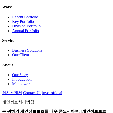
Work
Recent Portfolio
Key Portfolio
Division Portfolio
Annual Portfolio
Service
Business Solutions
Our Client
About
Our Story
Introduction
Manpower
회사소개서
Contact Us
invc_official
개인정보처리방침
는 귀하의 개인정보보호를 매우 중요시하며, [개인정보보호