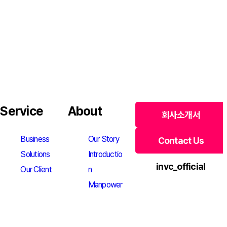
Service
About
회사소개서
Business
Our Story
Contact Us
Solutions
Introductio
invc_official
Our Client
n
Manpower